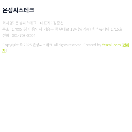
은성씨스테크
회사명: 은성씨스테크 대표자: 김종선
주소: 17095 경기 용인시 기흥구 중부대로 184 (영덕동) 힉스유터워 1715호
전화: 031-703-8204
Copyright © 2025 은성씨스테크. All rights reserved.
Created by
Yescall.com
[
관리
자
]