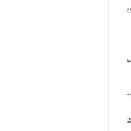
전
라
텔