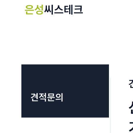
콘
은성
씨스테크
텐
츠
로
건
너
뛰
기
견적문의