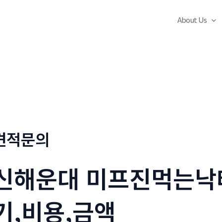
About Us
견적문의
신해운대 미프진먹는낙
기,비용,금액