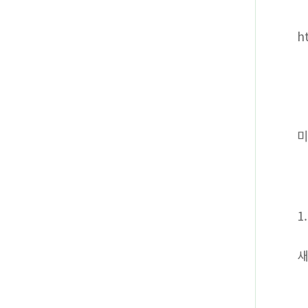
h
미
1
새