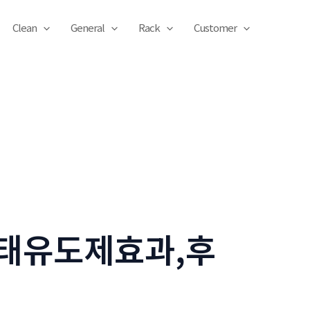
Clean
General
Rack
Customer
태유도제효과,후