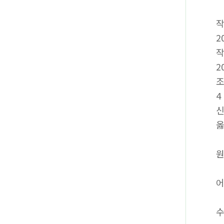
2
2
4
신
옳
원
어
수