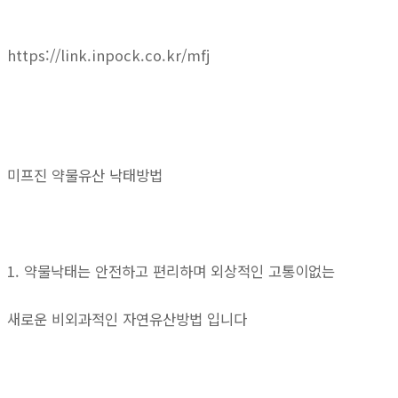
https://link.inpock.co.kr/mfj
미프진 약물유산 낙태방법
1. 약물낙태는 안전하고 편리하며 외상적인 고통이없는
새로운 비외과적인 자연유산방법 입니다