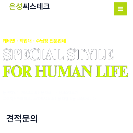
콘
은성
씨스테크
텐
Mai
츠
Men
로
건
너
뛰
기
견적문의