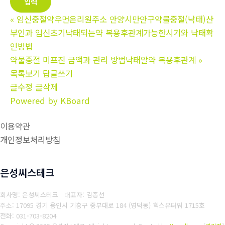
«
임신중절약우먼온리원주소 안양시만안구약물중절(낙태)산
부인과 임신초기낙태되는약 복용후관계가능한시기와 낙태확
인방법
약물중절 미프진 금액과 관리 방법낙­태알약 복용후관계
»
목록보기
답글쓰기
글수정
글삭제
Powered by KBoard
이용약관
개인정보처리방침
은성씨스테크
회사명: 은성씨스테크 대표자: 김종선
주소: 17095 경기 용인시 기흥구 중부대로 184 (영덕동) 힉스유터워 1715호
전화: 031-703-8204