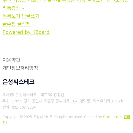
리통증상
»
목록보기
답글쓰기
글수정
글삭제
Powered by KBoard
이용약관
개인정보처리방침
은성씨스테크
회사명: 은성씨스테크 대표자: 김종선
주소: 17095 경기 용인시 기흥구 중부대로 184 (영덕동) 힉스유터워 1715호
전화: 031-703-8204
Copyright © 2025 은성씨스테크. All rights reserved.
Created by
Yescall.com
[
관리
자
]