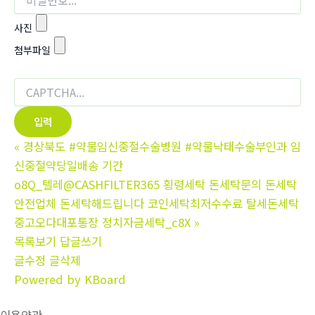
사진
첨부파일
«
경상북도 #약물임신중절수술병원 #약물낙태수술부인과 임
신중절약당일배송 기간
o8Q_텔레@CASHFILTER365 횡령세탁 돈세탁문의 돈세탁
안전업체 돈세탁해드립니다 코인세탁최저수수료 탈세돈세탁
중고오다대포통장 정치자금세탁_c8X
»
목록보기
답글쓰기
글수정
글삭제
Powered by KBoard