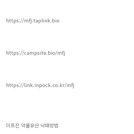
https://mfj.taplink.bio
https://campsite.bio/mfj
https://link.inpock.co.kr/mfj
미프진 약물유산 낙태방법