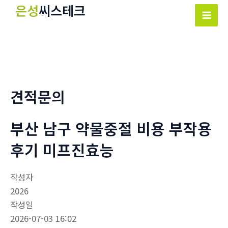
콘
은성
씨스테크
텐
Mai
츠
Men
로
건
너
뛰
견적문의
기
부산 남구 약물중절 비용 부작용
후기 미프진효능
작성자
2026
작성일
2026-07-03 16:02