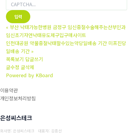
«
부산 낙태가능한병원 금정구 임신중절수술해주는산부인과
임신초기자연낙태유도제구입구매사이트
인천대공원 약물중절낙태할수있는약당일배송 기간 미프진당
일배송 기간
»
목록보기
답글쓰기
글수정
글삭제
Powered by KBoard
이용약관
개인정보처리방침
은성씨스테크
회사명: 은성씨스테크 대표자: 김종선