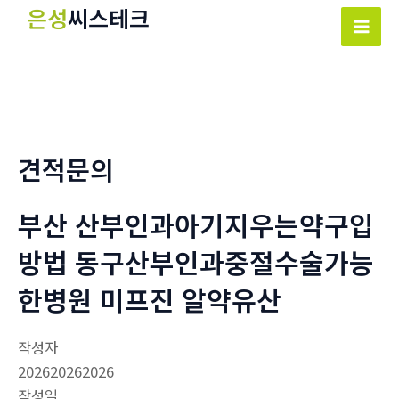
콘
은성
씨스테크
텐
Mai
츠
Men
로
건
너
뛰
견적문의
기
부산 산부인과아기지우는약구입
방법 동구산부인과중절수술가능
한병원 미­프진 알약유산
작성자
202620262026
작성일