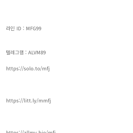
라인 ID : MFG99
텔레그램 : ALVM89
https://solo.to/mfj
https://litt.ly/mmfj
https://allmy.bio/mfj