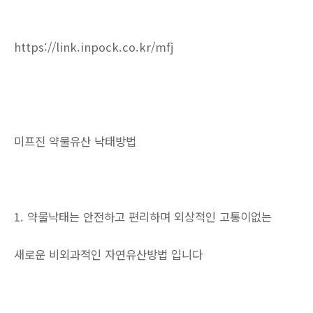
https://link.inpock.co.kr/mfj
미프진 약물유산 낙태방법
1. 약물낙태는 안전하고 편리하며 외상적인 고통이없는
새로운 비외과적인 자연유산방법 입니다